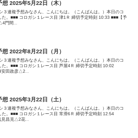
 2025年5月22日（木）
コロガシ３連複予想みなさん、こんにちは。（こんばんは。）本日のコ
■■■ コロガシ１レース目 津1Ｒ 締切予定時刻 10:33 ■■■【予
門間...
 2022年8月22日（月）
コロガシ３連複予想みなさん、こんにちは。（こんばんは。）本日のコ
。■■■ コロガシ１レース目 芦屋4Ｒ 締切予定時刻 10:02
安田政彦△2...
 2025年3月22日（土）
コロガシ３連複予想みなさん、こんにちは。（こんばんは。）本日のコ
。■■■ コロガシ１レース目 常滑6Ｒ 締切予定時刻 12:54
見昌克△2花...