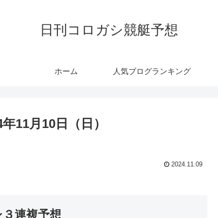
日刊コロガシ競艇予想
ホーム
人気ブログランキング
年11月10日（日）
2024.11.09
ガシ３連複予想