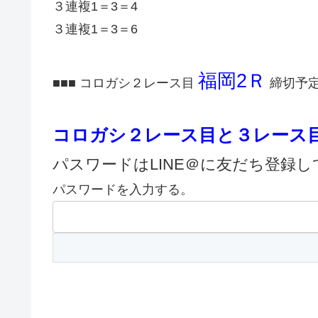
３連複1＝3＝4
３連複1＝3＝6
福岡2Ｒ
■■■ コロガシ２レース目
締切予定時
コロガシ２レース目と３レース
パスワードはLINE＠に友だち登録
パスワードを入力する。