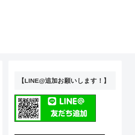
【LINE@追加お願いします！】