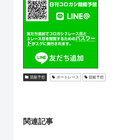
競艇予想
ボートレース
競艇予想
関連記事