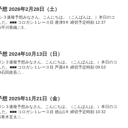
 2026年2月28日（土）
コロガシ３連複予想みなさん、こんにちは。（こんばんは。）本日のコ
。■■■ コロガシ１レース目 唐津9Ｒ 締切予定時刻 12:37
平川香織△3...
 2024年10月13日（日）
 コロガシ３連複予想みなさん、こんにちは。（こんばんは。）本日のコ
。■■■ コロガシ１レース目 芦屋4Ｒ 締切予定時刻 09:53
石田政吾△...
 2025年11月21日（金）
 コロガシ３連複予想みなさん、こんにちは。（こんばんは。）本日のコ
。■■■ コロガシ１レース目 徳山1Ｒ 締切予定時刻 10:32
青木玄太△...