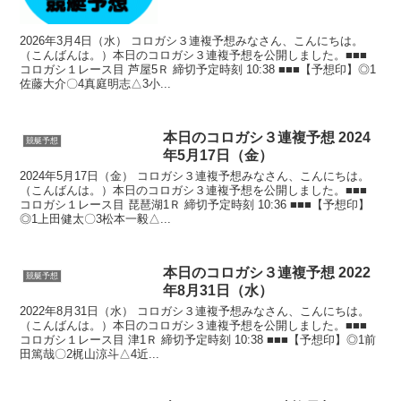
2026年3月4日（水） コロガシ３連複予想みなさん、こんにちは。
（こんばんは。）本日のコロガシ３連複予想を公開しました。■■■
コロガシ１レース目 芦屋5Ｒ 締切予定時刻 10:38 ■■■【予想印】◎1
佐藤大介〇4真庭明志△3小...
本日のコロガシ３連複予想 2024
競艇予想
年5月17日（金）
2024年5月17日（金） コロガシ３連複予想みなさん、こんにちは。
（こんばんは。）本日のコロガシ３連複予想を公開しました。■■■
コロガシ１レース目 琵琶湖1Ｒ 締切予定時刻 10:36 ■■■【予想印】
◎1上田健太〇3松本一毅△...
本日のコロガシ３連複予想 2022
競艇予想
年8月31日（水）
2022年8月31日（水） コロガシ３連複予想みなさん、こんにちは。
（こんばんは。）本日のコロガシ３連複予想を公開しました。■■■
コロガシ１レース目 津1Ｒ 締切予定時刻 10:38 ■■■【予想印】◎1前
田篤哉〇2梶山涼斗△4近...