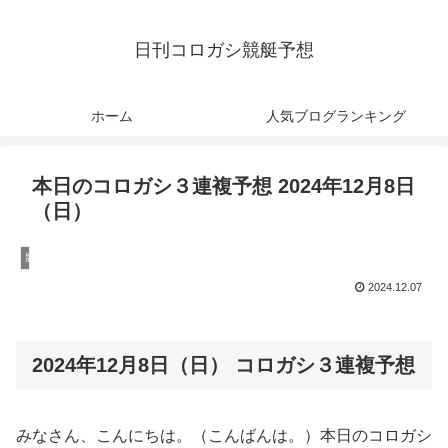
日刊コロガシ競艇予想
ホーム
人気ブログランキング
本日のコロガシ３連複予想 2024年12月8日
（日）
競艇予想
2024.12.07
2024年12月8日（日） コロガシ３連複予想
みなさん、こんにちは。（こんばんは。）本日のコロガシ