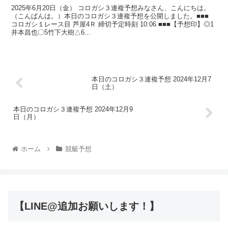
2025年6月20日（金） コロガシ３連複予想みなさん、こんにちは。
（こんばんは。）本日のコロガシ３連複予想を公開しました。■■■
コロガシ１レース目 芦屋4Ｒ 締切予定時刻 10:06 ■■■【予想印】◎1
井本昌也〇5竹下大樹△6...
本日のコロガシ３連複予想 2024年12月7
日（土）
本日のコロガシ３連複予想 2024年12月9
日（月）
ホーム
競艇予想
【LINE@追加お願いします！】