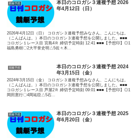
本日のコロガシ３連複予想 2026
競艇予想
年4月12日（日）
2026年4月12日（日） コロガシ３連複予想みなさん、こんにちは。
（こんばんは。）本日のコロガシ３連複予想を公開しました。■■■
コロガシ１レース目 宮島4Ｒ 締切予定時刻 12:41 ■■■【予想印】◎1
福島勇樹〇2大平誉史明△5佐々木...
本日のコロガシ３連複予想 2024
競艇予想
年3月15日（金）
2024年3月15日（金） コロガシ３連複予想みなさん、こんにちは。
（こんばんは。）本日のコロガシ３連複予想を公開しました。■■■
コロガシ１レース目 芦屋2Ｒ 締切予定時刻 09:01 ■■■【予想印】◎1
岡田憲行〇4岡祐臣△5石...
本日のコロガシ３連複予想 2025
競艇予想
年6月20日（金）