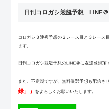
日刊コロガシ競艇予想 LINE＠
コロガシ３連複予想の２レース目と３レース
ます。
日刊コロガシ競艇予想のLINE＠に友達登録頂
また、不定期ですが、無料厳選予想も配信さ
録」」
をよろしくお願いいたします。