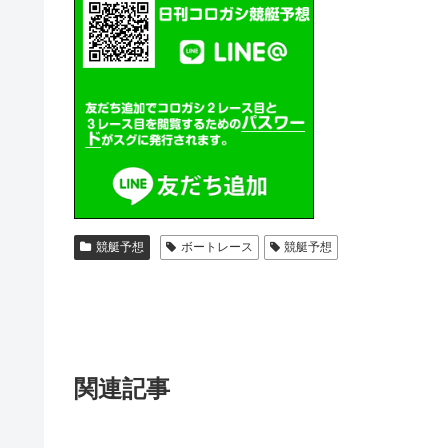
競艇予想
ボートレース
競艇予想
関連記事