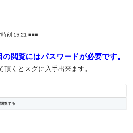
刻 15:21 ■■■
目の閲覧にはパスワードが必要です。
して頂くとスグに入手出来ます。