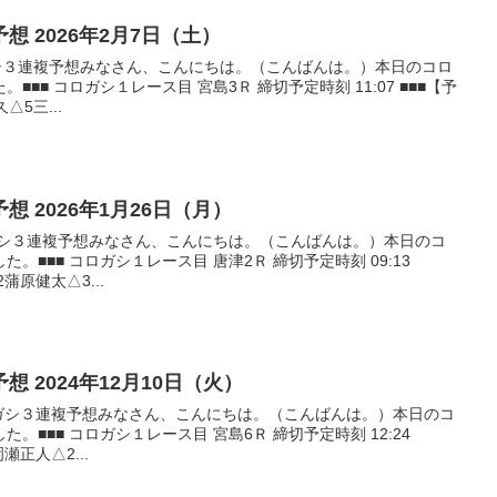
 2026年2月7日（土）
ロガシ３連複予想みなさん、こんにちは。（こんばんは。）本日のコロ
■■ コロガシ１レース目 宮島3Ｒ 締切予定時刻 11:07 ■■■【予
5三...
 2026年1月26日（月）
コロガシ３連複予想みなさん、こんにちは。（こんばんは。）本日のコ
。■■■ コロガシ１レース目 唐津2Ｒ 締切予定時刻 09:13
蒲原健太△3...
 2024年12月10日（火）
 コロガシ３連複予想みなさん、こんにちは。（こんばんは。）本日のコ
。■■■ コロガシ１レース目 宮島6Ｒ 締切予定時刻 12:24
瀬正人△2...