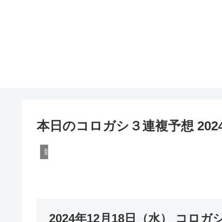
本日のコロガシ３連複予想 2024
競艇予想
2024年12月18日（水） コロ