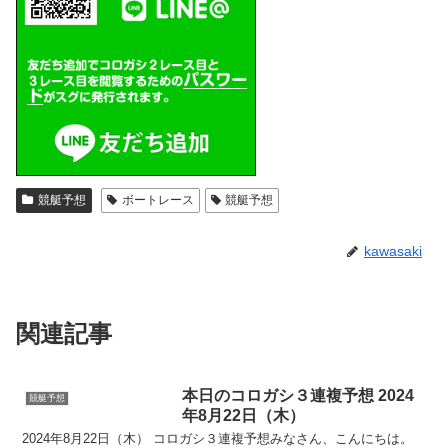
競艇予想
ボートレース
競艇予想
kawasaki
関連記事
本日のコロガシ３連複予想 2024
競艇予想
年8月22日（木）
2024年8月22日（木） コロガシ３連複予想みなさん、こんにちは。