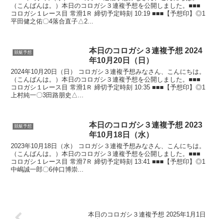
（こんばんは。）本日のコロガシ３連複予想を公開しました。■■■
コロガシ１レース目 常滑1Ｒ 締切予定時刻 10:19 ■■■【予想印】◎1
平田健之佑〇4落合直子△2...
本日のコロガシ３連複予想 2024
競艇予想
年10月20日（日）
2024年10月20日（日） コロガシ３連複予想みなさん、こんにちは。
（こんばんは。）本日のコロガシ３連複予想を公開しました。■■■
コロガシ１レース目 常滑1Ｒ 締切予定時刻 10:35 ■■■【予想印】◎1
上村純一〇3田路朋史△...
本日のコロガシ３連複予想 2023
競艇予想
年10月18日（水）
2023年10月18日（水） コロガシ３連複予想みなさん、こんにちは。
（こんばんは。）本日のコロガシ３連複予想を公開しました。■■■
コロガシ１レース目 常滑7Ｒ 締切予定時刻 13:41 ■■■【予想印】◎1
中嶋誠一郎〇6仲口博崇...
本日のコロガシ３連複予想 2025年1月1日