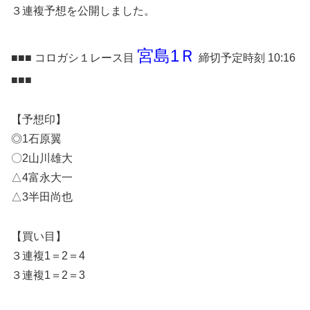
３連複予想を公開しました。
宮島1Ｒ
■■■ コロガシ１レース目
締切予定時刻 10:16
■■■
【予想印】
◎1石原翼
〇2山川雄大
△4富永大一
△3半田尚也
【買い目】
３連複1＝2＝4
３連複1＝2＝3