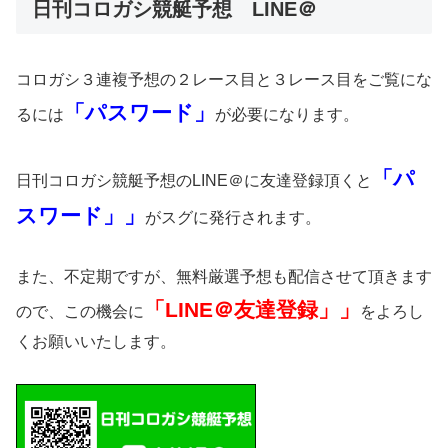
日刊コロガシ競艇予想 LINE＠
コロガシ３連複予想の２レース目と３レース目をご覧にな
「パスワード」
るには
が必要になります。
「パ
日刊コロガシ競艇予想のLINE＠に友達登録頂くと
スワード」」
がスグに発行されます。
また、不定期ですが、無料厳選予想も配信させて頂きます
「LINE＠友達登録」」
ので、この機会に
をよろし
くお願いいたします。