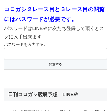
コロガシ２レース目と３レース目の閲覧
にはパスワードが必要です。
パスワードはLINE＠に友だち登録して頂くとス
グに入手出来ます。
パスワードを入力する。
日刊コロガシ競艇予想 LINE＠