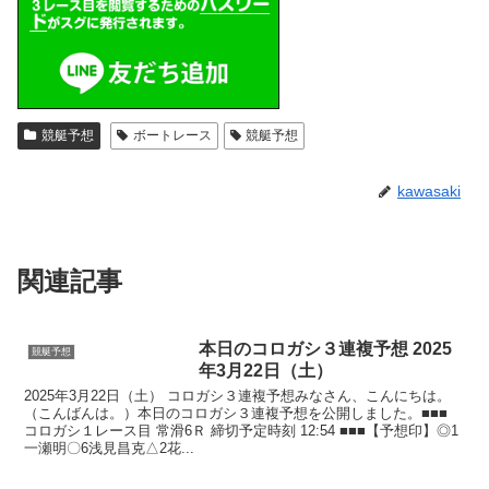
競艇予想
ボートレース
競艇予想
kawasaki
関連記事
本日のコロガシ３連複予想 2025
競艇予想
年3月22日（土）
2025年3月22日（土） コロガシ３連複予想みなさん、こんにちは。
（こんばんは。）本日のコロガシ３連複予想を公開しました。■■■
コロガシ１レース目 常滑6Ｒ 締切予定時刻 12:54 ■■■【予想印】◎1
一瀬明〇6浅見昌克△2花...