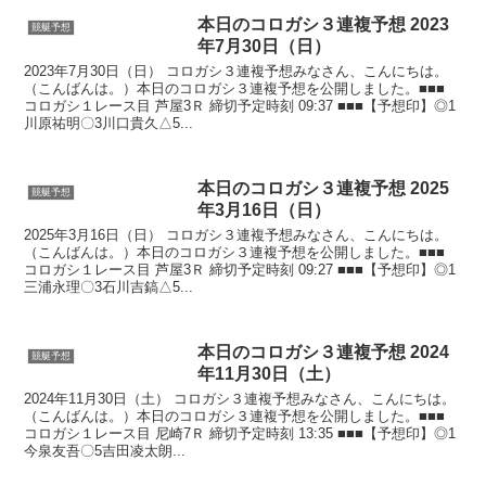
本日のコロガシ３連複予想 2023
競艇予想
年7月30日（日）
2023年7月30日（日） コロガシ３連複予想みなさん、こんにちは。
（こんばんは。）本日のコロガシ３連複予想を公開しました。■■■
コロガシ１レース目 芦屋3Ｒ 締切予定時刻 09:37 ■■■【予想印】◎1
川原祐明〇3川口貴久△5...
本日のコロガシ３連複予想 2025
競艇予想
年3月16日（日）
2025年3月16日（日） コロガシ３連複予想みなさん、こんにちは。
（こんばんは。）本日のコロガシ３連複予想を公開しました。■■■
コロガシ１レース目 芦屋3Ｒ 締切予定時刻 09:27 ■■■【予想印】◎1
三浦永理〇3石川吉鎬△5...
本日のコロガシ３連複予想 2024
競艇予想
年11月30日（土）
2024年11月30日（土） コロガシ３連複予想みなさん、こんにちは。
（こんばんは。）本日のコロガシ３連複予想を公開しました。■■■
コロガシ１レース目 尼崎7Ｒ 締切予定時刻 13:35 ■■■【予想印】◎1
今泉友吾〇5吉田凌太朗...