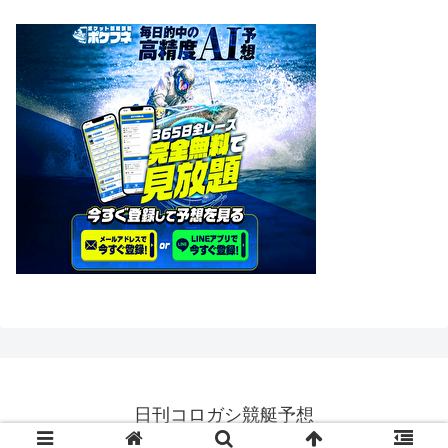
日刊コロガシ競艇予想
© 2017 日刊コロガシ競艇予想.