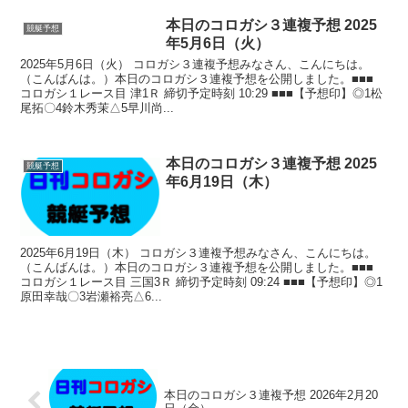
本日のコロガシ３連複予想 2025
競艇予想
年5月6日（火）
2025年5月6日（火） コロガシ３連複予想みなさん、こんにちは。
（こんばんは。）本日のコロガシ３連複予想を公開しました。■■■
コロガシ１レース目 津1Ｒ 締切予定時刻 10:29 ■■■【予想印】◎1松
尾拓〇4鈴木秀茉△5早川尚...
本日のコロガシ３連複予想 2025
競艇予想
年6月19日（木）
2025年6月19日（木） コロガシ３連複予想みなさん、こんにちは。
（こんばんは。）本日のコロガシ３連複予想を公開しました。■■■
コロガシ１レース目 三国3Ｒ 締切予定時刻 09:24 ■■■【予想印】◎1
原田幸哉〇3岩瀬裕亮△6...
本日のコロガシ３連複予想 2026年2月20