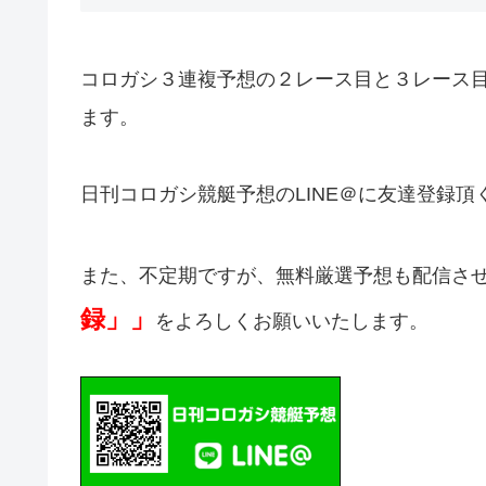
コロガシ３連複予想の２レース目と３レース
ます。
日刊コロガシ競艇予想のLINE＠に友達登録頂
また、不定期ですが、無料厳選予想も配信さ
録」」
をよろしくお願いいたします。