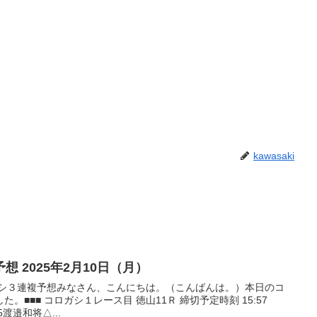
kawasaki
 2025年2月10日（月）
コロガシ３連複予想みなさん、こんにちは。（こんばんは。）本日のコ
■■■ コロガシ１レース目 徳山11Ｒ 締切予定時刻 15:57
渡邉和将△...