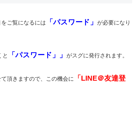
「パスワード」
目をご覧になるには
が必要になり
「パスワード」」
くと
がスグに発行されます。
「LINE＠友達登
せて頂きますので、この機会に