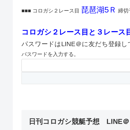
琵琶湖5Ｒ
■■■ コロガシ２レース目
締切予
コロガシ２レース目と３レース
パスワードはLINE＠に友だち登録
パスワードを入力する。
日刊コロガシ競艇予想 LINE＠