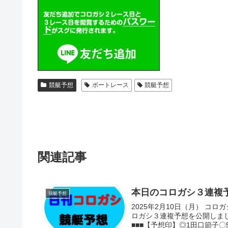
競艇予想
ボートレース
競艇予想
関連記事
本日のコロガシ３連複予想
競艇予想
2025年2月10日（月） 
ロガシ３連複予想を公開しました。
■■■【予想印】◎1田口節子〇5