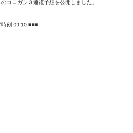
日のコロガシ３連複予想を公開しました。
刻 09:10 ■■■