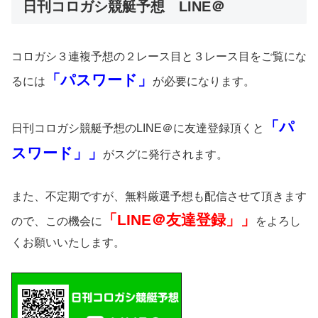
日刊コロガシ競艇予想 LINE＠
コロガシ３連複予想の２レース目と３レース目をご覧にな
「パスワード」
るには
が必要になります。
「パ
日刊コロガシ競艇予想のLINE＠に友達登録頂くと
スワード」」
がスグに発行されます。
また、不定期ですが、無料厳選予想も配信させて頂きます
「LINE＠友達登録」」
ので、この機会に
をよろし
くお願いいたします。