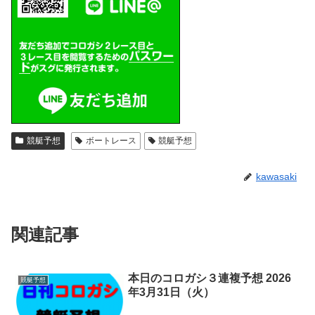
競艇予想
ボートレース
競艇予想
kawasaki
関連記事
本日のコロガシ３連複予想 2026
競艇予想
年3月31日（火）