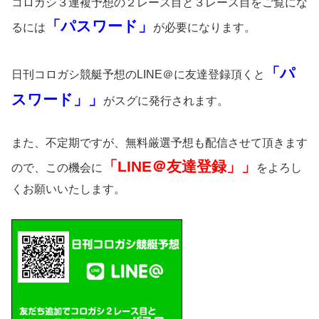
コロガシ３連複予想の２レース目と３レース目をご覧にな
「パスワード」
るには
が必要になります。
「パ
日刊コロガシ競艇予想のLINE＠に友達登録頂くと
スワード」」
がスグに発行されます。
また、不定期ですが、無料厳選予想も配信させて頂きます
「LINE＠友達登録」」
ので、この機会に
をよろし
くお願いいたします。