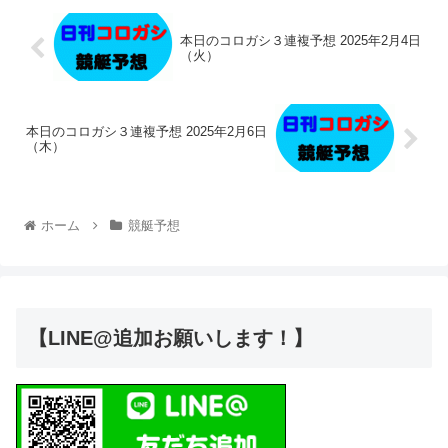
本日のコロガシ３連複予想 2025年2月4日
（火）
本日のコロガシ３連複予想 2025年2月6日
（木）
ホーム
競艇予想
【LINE@追加お願いします！】