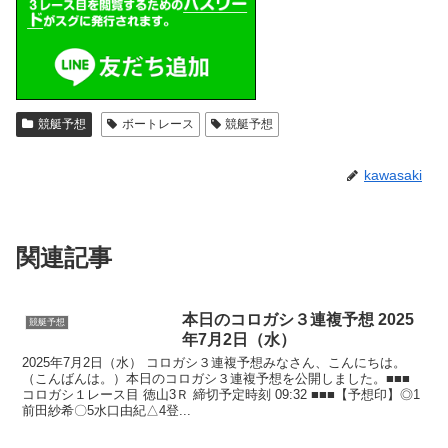
競艇予想
ボートレース
競艇予想
kawasaki
関連記事
本日のコロガシ３連複予想 2025
競艇予想
年7月2日（水）
2025年7月2日（水） コロガシ３連複予想みなさん、こんにちは。
（こんばんは。）本日のコロガシ３連複予想を公開しました。■■■
コロガシ１レース目 徳山3Ｒ 締切予定時刻 09:32 ■■■【予想印】◎1
前田紗希〇5水口由紀△4登...