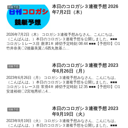
本日のコロガシ３連複予想 2026
競艇予想
年7月2日（木）
2026年7月2日（木） コロガシ３連複予想みなさん、こんにちは。
（こんばんは。）本日のコロガシ３連複予想を公開しました。■■■
コロガシ１レース目 唐津1Ｒ 締切予定時刻 08:44 ■■■【予想印】◎1
竹井奈美〇2後藤美翼△6西丸敦基△...
本日のコロガシ３連複予想 2023
競艇予想
年6月26日（月）
2023年6月26日（月） コロガシ３連複予想みなさん、こんにちは。
（こんばんは。）本日のコロガシ３連複予想を公開しました。■■■
コロガシ１レース目 常滑4Ｒ 締切予定時刻 12:35 ■■■【予想印】◎1
安達裕樹〇2宮地秀祈△4...
本日のコロガシ３連複予想 2023
競艇予想
年9月19日（火）
2023年9月19日（火） コロガシ３連複予想みなさん、こんにちは。
（こんばんは。）本日のコロガシ３連複予想を公開しました。■■■